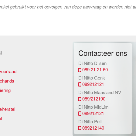
kel gebruikt voor het opvolgen van deze aanvraag en worden niet a
u
Contacteer ons
Di Nitto Dilsen
089 21 21 60
oorraad
Di Nitto Genk
ehands
089212121
ering
Di Nitto Maasland NV
089/212190
Di Nitto MidLim
herstel
089212121
t
Di Nitto Pelt
089212140